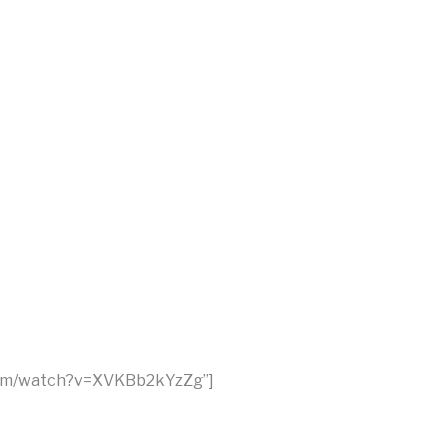
com/watch?v=XVKBb2kYzZg”]