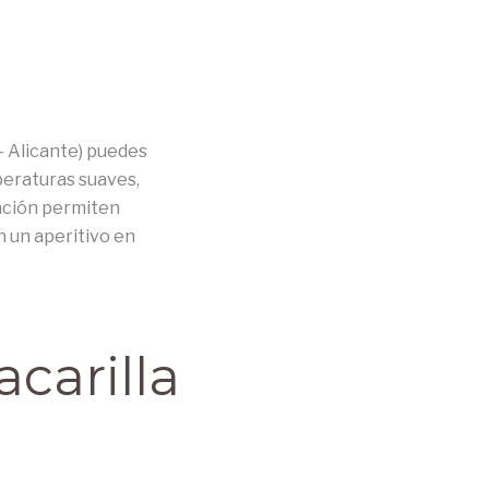
– Alicante) puedes
peraturas suaves,
tación permiten
n un aperitivo en
carilla