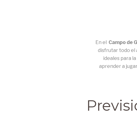
En el
Campo de Go
disfrutar todo e
ideales para l
aprender a jugar
Previs