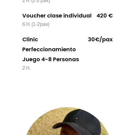
2 H. (1-2 pax)
Voucher clase individual
420 €
6 H. (1-2pax)
Clinic
30€/pax
Perfeccionamiento
Juego 4-8 Personas
2 H.