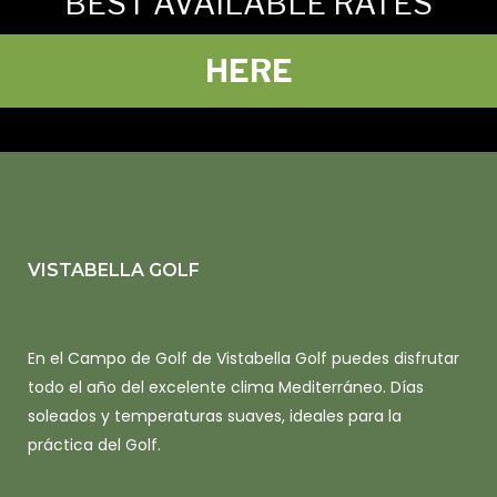
BEST AVAILABLE RATES
HERE
VISTABELLA GOLF
En el Campo de Golf de Vistabella Golf puedes disfrutar
todo el año del excelente clima Mediterráneo. Días
soleados y temperaturas suaves, ideales para la
práctica del Golf.