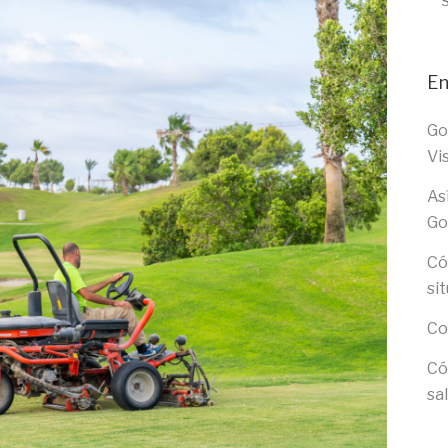
En
Go
Vi
As
Go
Có
si
Co
Có
sa