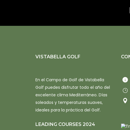
VISTABELLA GOLF
CO
En el Campo de Golf de Vistabella
Golf puedes disfrutar todo el año del
excelente clima Mediterráneo. Días
soleados y temperaturas suaves,
ideales para la práctica del Golf.
LEADING COURSES 2024