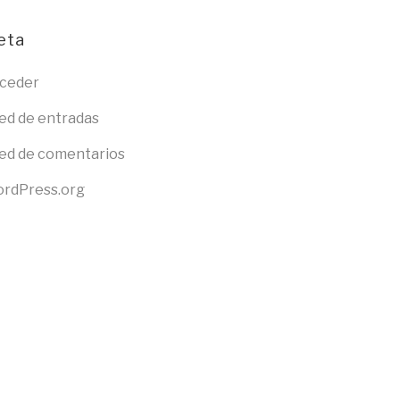
eta
ceder
ed de entradas
ed de comentarios
rdPress.org