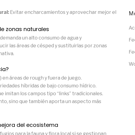
ral:
Evitar encharcamientos y aprovechar mejor el
M
Ac
de zonas naturales
f demanda un alto consumo de agua y
Fe
ir las áreas de césped y sustituirlas por zonas
Fe
nativa.
Wo
ia?
) en áreas de rough y fuera de juego.
ariedades híbridas de bajo consumo hídrico.
 imitan los campos tipo “links” tradicionales.
nto, sino que también aporta un aspecto más
 mejora del ecosistema
ios para la fauna y flora local si se gestionan