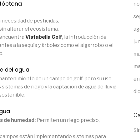
utóctona
no
se
 necesidad de pesticidas.
ag
sin alterar el ecosistema.
e encuentra
Vistabella Golf
, la introducción de
ju
tes a la sequía y árboles como el algarrobo o el
o.
ma
ma
te del agua
mantenimiento de un campo de golf, pero su uso
en
 sistemas de riego y la captación de agua de lluvia
di
ostenible.
agua
C
es de humedad:
Permiten un riego preciso,
Si
campos están implementando sistemas para