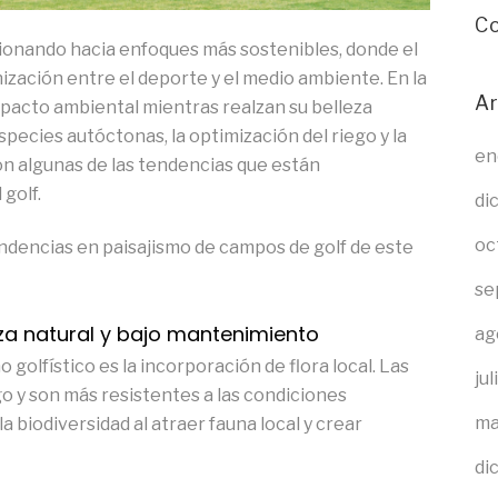
Co
cionando hacia enfoques más sostenibles, donde el
ización entre el deporte y el medio ambiente. En la
Ar
mpacto ambiental mientras realzan su belleza
species autóctonas, la optimización del riego y la
en
n algunas de las tendencias que están
 golf.
di
oc
tendencias en paisajismo de campos de golf de este
se
eza natural y bajo mantenimiento
ag
golfístico es la incorporación de flora local. Las
ju
 y son más resistentes a las condiciones
ma
a biodiversidad al atraer fauna local y crear
di